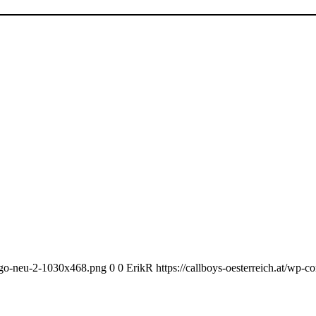
Logo-neu-2-1030x468.png
0
0
ErikR
https://callboys-oesterreich.at/w